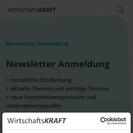
Wirtschafts
KRAFT
Newsletter Anmeldung
Newsletter Anmeldung
+ monatliche Erscheinung
+ aktuelle Themen und wichtige Termine
+ neue Unternehmensportraits und
Unternehmensprofile
E-Mail *