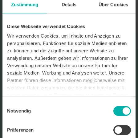
Zustimmung
Details
Über Cookies
Datenverarbeitungshinweis*
Ich stimme zu, dass ich monatlich den kostenlosen Newsletter
WirtschaftsKRAFT der INFO - Das Magazin Pforzheim GmbH
Diese Webseite verwendet Cookies
erhalte. Um die Inhalte des Newsletters besser auf meine
persönlichen Interessen auszurichten, stimme ich außerdem zu,
Wir verwenden Cookies, um Inhalte und Anzeigen zu
hierfür mein personenbezogenes Nutzungsverhalten des
personalisieren, Funktionen für soziale Medien anbieten
Newsletters zu erfassen und auszuwerten. Der Newsletter enthält
zu können und die Zugriffe auf unsere Website zu
begleitende Werbeinformationen zu Produkten und
Dienstleistungen lokal ansässiger Werbekunden. Ich kann meine
analysieren. Außerdem geben wir Informationen zu Ihrer
Einwilligung jederzeit kostenfrei für die Zukunft durch den in jedem
Verwendung unserer Website an unsere Partner für
Newsletter enthaltenen Abmeldelink oder per E-Mail an info@info-
soziale Medien, Werbung und Analysen weiter. Unsere
pforzheim.de widerrufen. Meine E-Mail-Adresse wird ausschließlich
zur Zustellung des Newsletters genutzt. Detaillierte Informationen
Partner führen diese Informationen möglicherweise mit
zum Umgang mit Ihren Daten und der von uns eingesetzten
weiteren Daten zusammen, die Sie ihnen bereitgestellt
Newsletter-Software Cleverreach finden Sie in unserer
haben oder die sie im Rahmen Ihrer Nutzung der Dienste
Datenschutzerklärung.
gesammelt haben.
Einwilligungsauswahl
Notwendig
Präferenzen