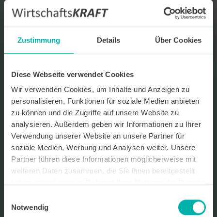
Datenverarbeitungshinweis*
Ich stimme zu, dass ich monatlich den kostenlosen Newsletter
WirtschaftsKRAFT der INFO - Das Magazin Pforzheim GmbH
Zustimmung
Details
Über Cookies
erhalte. Um die Inhalte des Newsletters besser auf meine
persönlichen Interessen auszurichten, stimme ich außerdem zu,
hierfür mein personenbezogenes Nutzungsverhalten des
Newsletters zu erfassen und auszuwerten. Der Newsletter enthält
Diese Webseite verwendet Cookies
begleitende Werbeinformationen zu Produkten und
Wir verwenden Cookies, um Inhalte und Anzeigen zu
Dienstleistungen lokal ansässiger Werbekunden. Ich kann meine
Einwilligung jederzeit kostenfrei für die Zukunft durch den in jedem
personalisieren, Funktionen für soziale Medien anbieten
Newsletter enthaltenen Abmeldelink oder per E-Mail an info@info-
zu können und die Zugriffe auf unsere Website zu
pforzheim.de widerrufen. Meine E-Mail-Adresse wird ausschließlich
analysieren. Außerdem geben wir Informationen zu Ihrer
zur Zustellung des Newsletters genutzt. Detaillierte Informationen
zum Umgang mit Ihren Daten und der von uns eingesetzten
Verwendung unserer Website an unsere Partner für
Newsletter-Software Cleverreach finden Sie in unserer
soziale Medien, Werbung und Analysen weiter. Unsere
Datenschutzerklärung.
Partner führen diese Informationen möglicherweise mit
weiteren Daten zusammen, die Sie ihnen bereitgestellt
haben oder die sie im Rahmen Ihrer Nutzung der Dienste
gesammelt haben.
Einwilligungsauswahl
Notwendig