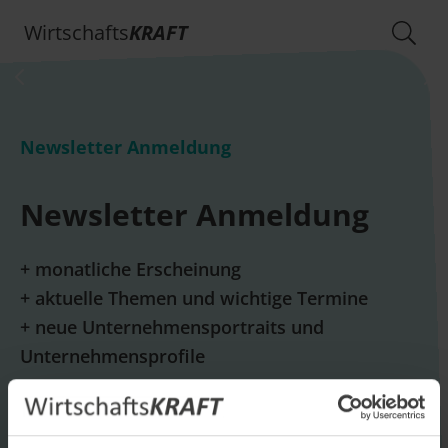
Wirtschafts
KRAFT
Newsletter Anmeldung
Newsletter Anmeldung
+ monatliche Erscheinung
+ aktuelle Themen und wichtige Termine
+ neue Unternehmensportraits und
Unternehmensprofile
E-Mail *