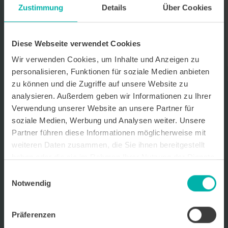
Zustimmung
Details
Über Cookies
Datenverarbeitungshinweis*
Ich stimme zu, dass ich monatlich den kostenlosen Newsletter
WirtschaftsKRAFT der INFO - Das Magazin Pforzheim GmbH
Diese Webseite verwendet Cookies
erhalte. Um die Inhalte des Newsletters besser auf meine
persönlichen Interessen auszurichten, stimme ich außerdem zu,
Wir verwenden Cookies, um Inhalte und Anzeigen zu
hierfür mein personenbezogenes Nutzungsverhalten des
personalisieren, Funktionen für soziale Medien anbieten
Newsletters zu erfassen und auszuwerten. Der Newsletter enthält
zu können und die Zugriffe auf unsere Website zu
begleitende Werbeinformationen zu Produkten und
Dienstleistungen lokal ansässiger Werbekunden. Ich kann meine
analysieren. Außerdem geben wir Informationen zu Ihrer
Einwilligung jederzeit kostenfrei für die Zukunft durch den in jedem
Verwendung unserer Website an unsere Partner für
Newsletter enthaltenen Abmeldelink oder per E-Mail an info@info-
soziale Medien, Werbung und Analysen weiter. Unsere
pforzheim.de widerrufen. Meine E-Mail-Adresse wird ausschließlich
zur Zustellung des Newsletters genutzt. Detaillierte Informationen
Partner führen diese Informationen möglicherweise mit
zum Umgang mit Ihren Daten und der von uns eingesetzten
weiteren Daten zusammen, die Sie ihnen bereitgestellt
Newsletter-Software Cleverreach finden Sie in unserer
haben oder die sie im Rahmen Ihrer Nutzung der Dienste
Datenschutzerklärung.
gesammelt haben.
Einwilligungsauswahl
Notwendig
Präferenzen