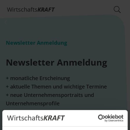
Wirtschafts
KRAFT
Newsletter Anmeldung
Newsletter Anmeldung
+ monatliche Erscheinung
+ aktuelle Themen und wichtige Termine
+ neue Unternehmensportraits und
Unternehmensprofile
E-Mail *