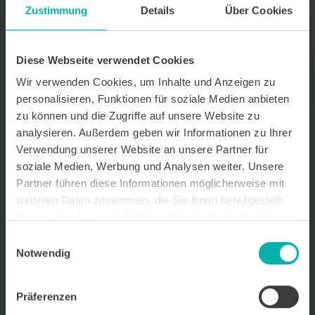
Zustimmung
Details
Über Cookies
Datenverarbeitungshinweis*
Ich stimme zu, dass ich monatlich den kostenlosen Newsletter
WirtschaftsKRAFT der INFO - Das Magazin Pforzheim GmbH
Diese Webseite verwendet Cookies
erhalte. Um die Inhalte des Newsletters besser auf meine
persönlichen Interessen auszurichten, stimme ich außerdem zu,
Wir verwenden Cookies, um Inhalte und Anzeigen zu
hierfür mein personenbezogenes Nutzungsverhalten des
personalisieren, Funktionen für soziale Medien anbieten
Newsletters zu erfassen und auszuwerten. Der Newsletter enthält
zu können und die Zugriffe auf unsere Website zu
begleitende Werbeinformationen zu Produkten und
Dienstleistungen lokal ansässiger Werbekunden. Ich kann meine
analysieren. Außerdem geben wir Informationen zu Ihrer
Einwilligung jederzeit kostenfrei für die Zukunft durch den in jedem
Verwendung unserer Website an unsere Partner für
Newsletter enthaltenen Abmeldelink oder per E-Mail an info@info-
soziale Medien, Werbung und Analysen weiter. Unsere
pforzheim.de widerrufen. Meine E-Mail-Adresse wird ausschließlich
zur Zustellung des Newsletters genutzt. Detaillierte Informationen
Partner führen diese Informationen möglicherweise mit
zum Umgang mit Ihren Daten und der von uns eingesetzten
weiteren Daten zusammen, die Sie ihnen bereitgestellt
Newsletter-Software Cleverreach finden Sie in unserer
haben oder die sie im Rahmen Ihrer Nutzung der Dienste
Datenschutzerklärung.
gesammelt haben.
Einwilligungsauswahl
Notwendig
Präferenzen